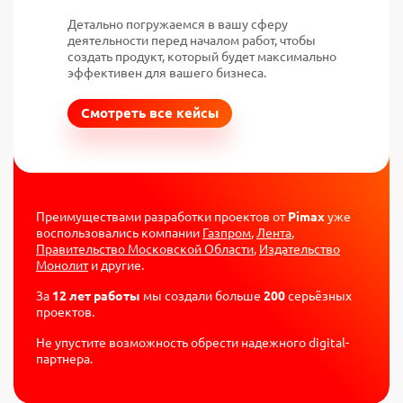
Детально погружаемся в вашу сферу
деятельности перед началом работ, чтобы
создать продукт, который будет максимально
эффективен для вашего бизнеса.
Смотреть все кейсы
Преимуществами разработки проектов от
Pimax
уже
воспользовались компании
Газпром
,
Лента
,
Правительство Московской Области
,
Издательство
Монолит
и другие.
За
12 лет работы
мы создали больше
200
серьёзных
проектов.
Не упустите возможность обрести надежного digital-
партнера.