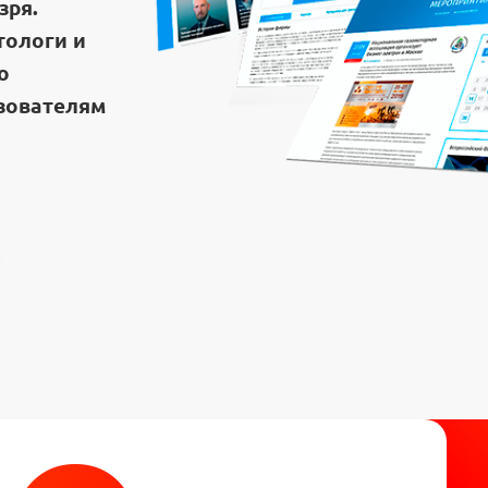
зря.
тологи и
о
зователям