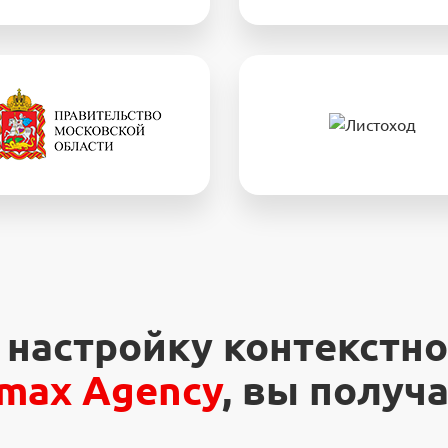
 настройку контекстн
imax Agency
, вы получа