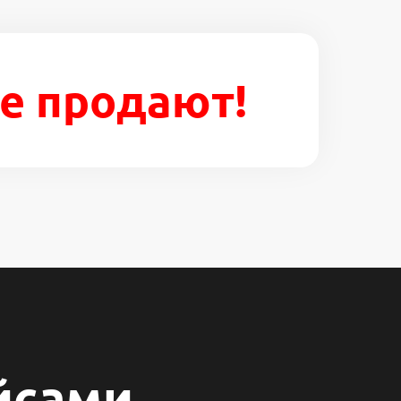
е продают!
йсами