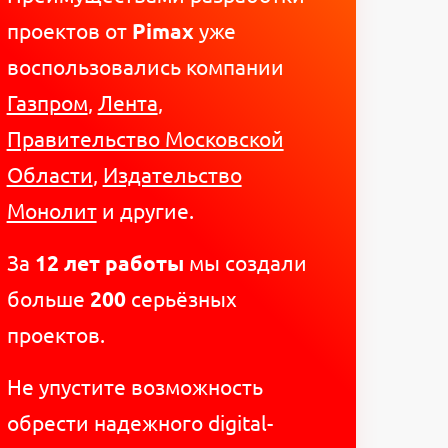
проектов от
Pimax
уже
воспользовались компании
Газпром
,
Лента
,
Правительство Московской
Области
,
Издательство
Монолит
и другие.
За
12 лет работы
мы создали
больше
200
серьёзных
проектов.
Не упустите возможность
обрести надежного digital-