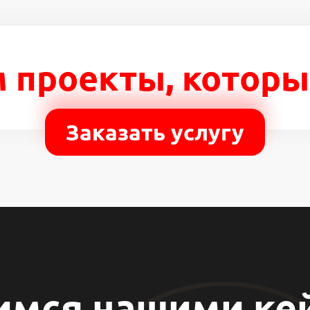
 проекты, которы
Заказать услугу
имся нашими ке